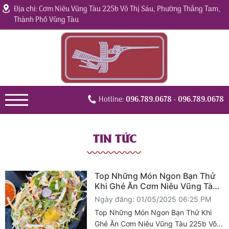
Địa chỉ: Cơm Niêu Vũng Tàu 225b Võ Thị Sáu, Phường Thắng Tam,
Thành Phố Vũng Tàu
Hotline:
096.789.0678
- 096.789.0678
TIN TỨC
Top Những Món Ngon Bạn Thử
Khi Ghé Ăn Cơm Niêu Vũng Tàu
225b Võ Thị Sáu!!!
Ngày đăng: 01/05/2025 06:25 PM
Top Những Món Ngon Bạn Thử Khi
Ghé Ăn Cơm Niêu Vũng Tàu 225b Võ