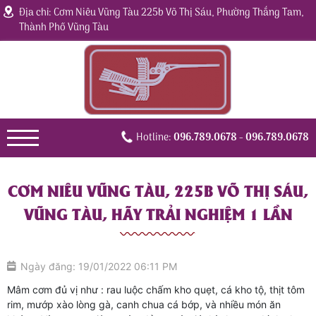
Địa chỉ: Cơm Niêu Vũng Tàu 225b Võ Thị Sáu, Phường Thắng Tam,
Thành Phố Vũng Tàu
Hotline:
096.789.0678
- 096.789.0678
CƠM NIÊU VŨNG TÀU, 225B VÕ THỊ SÁU,
VŨNG TÀU, HÃY TRẢI NGHIỆM 1 LẦN
Ngày đăng: 19/01/2022 06:11 PM
Mâm cơm đủ vị như : rau luộc chấm kho quẹt, cá kho tộ, thịt tôm
rim, mướp xào lòng gà, canh chua cá bớp, và nhiều món ăn