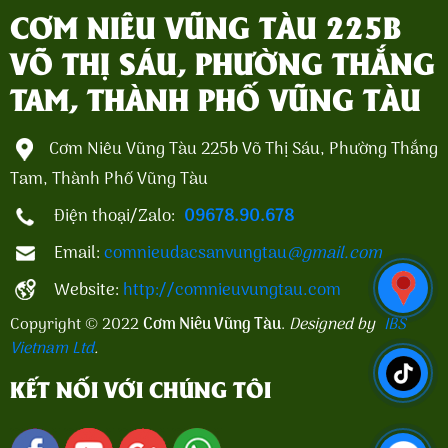
CƠM NIÊU VŨNG TÀU 225B
VÕ THỊ SÁU, PHƯỜNG THẮNG
TAM, THÀNH PHỐ VŨNG TÀU
Cơm Niêu Vũng Tàu 225b Võ Thị Sáu, Phường Thắng
Tam, Thành Phố Vũng Tàu
Điện thoại/Zalo:
09678.90.678
Email:
comnieudacsanvungtau
@gmail.com
Website:
http://comnieuvungtau.com
Copyright © 2022
Cơm Niêu Vũng Tàu
.
Designed by
IBS
Vietnam Ltd
.
KẾT NỐI VỚI CHÚNG TÔI