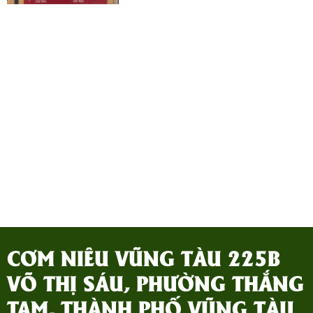
nhất Địa chỉ: 225b Võ Thị Sáu, Phường
Thắng Tam, Thành Phố Vũng Tàu Cơm
niêu Vũng Tàu xin được hân hạnh
phục vụ chu đáo
CƠM NIÊU VŨNG TÀU 225B
VÕ THỊ SÁU, PHƯỜNG THẮNG
TAM, THÀNH PHỐ VŨNG TÀU