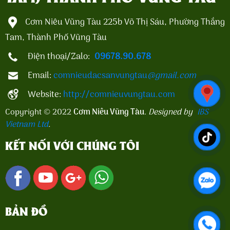
Cơm Niêu Vũng Tàu 225b Võ Thị Sáu, Phường Thắng
Tam, Thành Phố Vũng Tàu
Điện thoại/Zalo:
09678.90.678
Email:
comnieudacsanvungtau
@gmail.com
Website:
http://comnieuvungtau.com
Copyright © 2022
Cơm Niêu Vũng Tàu
.
Designed by
IBS
Vietnam Ltd
.
KẾT NỐI VỚI CHÚNG TÔI
BẢN ĐỒ