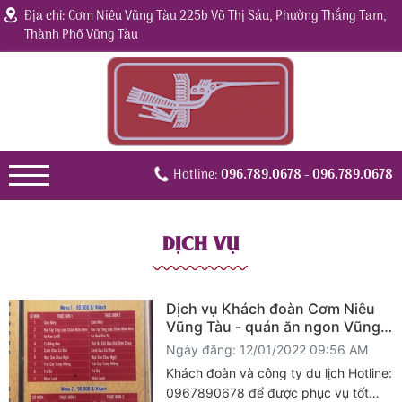
Địa chỉ: Cơm Niêu Vũng Tàu 225b Võ Thị Sáu, Phường Thắng Tam,
Thành Phố Vũng Tàu
Hotline:
096.789.0678
- 096.789.0678
DỊCH VỤ
Dịch vụ Khách đoàn Cơm Niêu
Vũng Tàu - quán ăn ngon Vũng
Tàu 225b Võ Thị Sáu, Phường
Ngày đăng: 12/01/2022 09:56 AM
Thắng Tam, Thành Phố Vũng
Khách đoàn và công ty du lịch Hotline:
Tàu
0967890678 để được phục vụ tốt