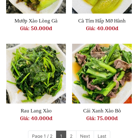
Mướp Xào Lòng Gà
Cà Tím Hấp Mỡ Hành
Giá:
50.000đ
Giá:
40.000đ
Rau Lang Xào
Cải Xanh Xào Bò
Giá:
40.000đ
Giá:
75.000đ
Page 1 / 2
1
2
Next
Last