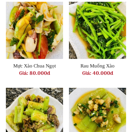
Mực Xào Chua Ngọt
Rau Muống Xào
Giá:
80.000đ
Giá:
40.000đ