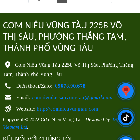
CƠM NIÊU VŨNG TÀU 225B VÕ
THỊ SÁU, PHƯỜNG THẮNG TAM,
THÀNH PHỐ VŨNG TÀU
Cơm Niêu Vũng Tàu 225b Võ Thị Sáu, Phường Thắng
Tam, Thành Phố Vũng Tàu
Điện thoại/Zalo:
09678.90.678
Email:
comnieudacsanvungtau
@gmail.com
Website:
http://comnieuvungtau.com
Copyright © 2022
Cơm Niêu Vũng Tàu
.
Designed by
IBS
Vietnam Ltd
.
KẾT NỐI VỚI CHÚNG TÔI